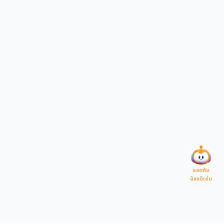
แชตกับ
น้องดีเด่น